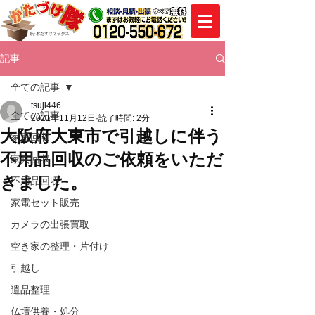
記事
全ての記事
tsuji446
全ての記事
2021年11月12日
読了時間: 2分
大阪府大東市で引越しに伴う
家電回収
不用品回収のご依頼をいただ
家具回収
きました。
不用品回収
家電セット販売
カメラの出張買取
空き家の整理・片付け
引越し
遺品整理
仏壇供養・処分