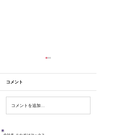
コメント
コメントを追加…
大阪で不用品回収業者を
大阪府茨木市で
お探しならおたすけマッ
伴う不用品回収
クス
をいただきまし