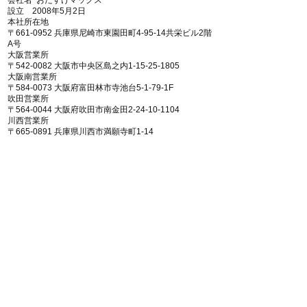
会社名 おたすけマックス
設立 2008年5月2日
​本社所在地
〒661-0952 兵庫県尼崎市東園田町4-95-14共栄ビル2階
A号
大阪営業所
​〒542-0082 大阪市中央区島之内1-15-25-1805
大阪南営業所
〒584-0073 大阪府富田林市寺池台5-1-79-1F
​吹田営業所
〒564-0044 大阪府吹田市南金田2-24-10-1104
​川西営業所
​〒665-0891 兵庫県川西市満願寺町1-14
京都南営業所
〒619-0213 京都府木津川市市坂宮ノ内10-1
和歌山営業所
〒649-6231 和歌山県岩出市川尻３−１
奈良営業所
〒630-0252 奈良県 生駒市山崎町3-10
古物商 兵庫県公安委員会許可 第631340800023号
金属くず商 兵庫県公安員会許可 第1341400002号
遺品整理士 地域統括会員 認定番号IS21893号
第一種貨物利用運送事業 登録番号 近運自貨第565号
産業廃棄物収集運搬業
大阪府 第02700215228号
兵庫県 第02805215228号
京都府 第02600215228号
​奈良県 第02900215228号