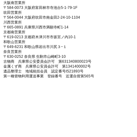
大阪南営業所
〒584-0073 大阪府富田林市寺池台5-1-79-1F
​吹田営業所
〒564-0044 大阪府吹田市南金田2-24-10-1104
​川西営業所
​〒665-0891 兵庫県川西市満願寺町1-14
京都南営業所
〒619-0213 京都府木津川市市坂宮ノ内10-1
和歌山営業所
〒649-6231 和歌山県岩出市川尻３−１
奈良営業所
〒630-0252 奈良県 生駒市山崎町3-10
古物商 兵庫県公安委員会許可 第631340800023号
金属くず商 兵庫県公安員会許可 第1341400002号
遺品整理士 地域統括会員 認定番号IS21893号
第一種貨物利用運送事業 登録番号 近運自貨第565号
産業廃棄物収集運搬業
大阪府 第02700215228号
兵庫県 第02805215228号
京都府 第02600215228号
​奈良県 第02900215228号
​滋賀県 第02501215228号
近畿運輸局 軽貨物運送業
家電リサイクル券システム取扱店
一般廃棄物収集運搬業者提携
第二種電気工事士在籍
有機溶剤作業主任者在籍
特化物・四鉛作業主任者在籍