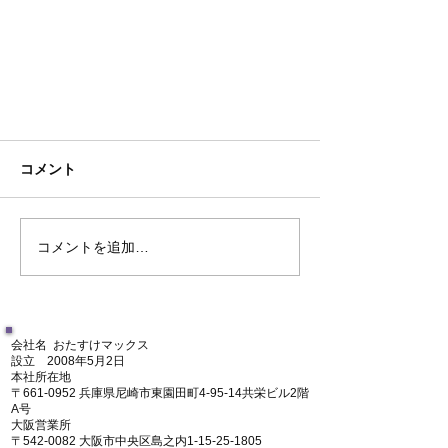
コメント
コメントを追加…
大阪・兵庫で一人暮らし用の家電
会社名 おたすけマックス
セットをお求めならおたすけマッ
設立 2008年5月2日
クスまで
​本社所在地
〒661-0952 兵庫県尼崎市東園田町4-95-14共栄ビル2階
A号
大阪営業所
​〒542-0082 大阪市中央区島之内1-15-25-1805