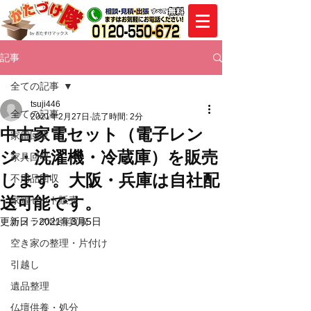
記事
全ての記事
tsuji446
全ての記事
2021年2月27日
読了時間: 2分
中古家電セット（電子レン
家電回収
ジ・洗濯機・冷蔵庫）を販売
家具回収
します。大阪・兵庫は自社配
不用品回収
送可能です。
家電セット販売
更新日：
カメラの出張買取
2021年3月5日
空き家の整理・片付け
引越し
遺品整理
仏壇供養・処分