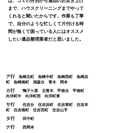
は、ゴミの分別から遺品のお焚き上げ
まで、ハウスクリーニングまでやって
くれると聞いたからです。
​作業も丁寧
で、自分のような忙しくて片付ける時
間が無くて困っている人にはオススメ
したい遺品整理業者だと思いました。
東灘区は全域対応！
ア行
魚崎北町 魚崎中町 魚崎西町 魚崎浜
町 魚崎南町 渦森台 青木 岡本
カ行
​
鴨子ケ原 北青木 甲南台 甲南町
向洋町中 向洋町西 向洋町東
サ行
住吉台 住吉浜町 住吉東町 住吉本
町 住吉南町 住吉宮町 住吉山手
タ行
田中町
ナ行
西岡本